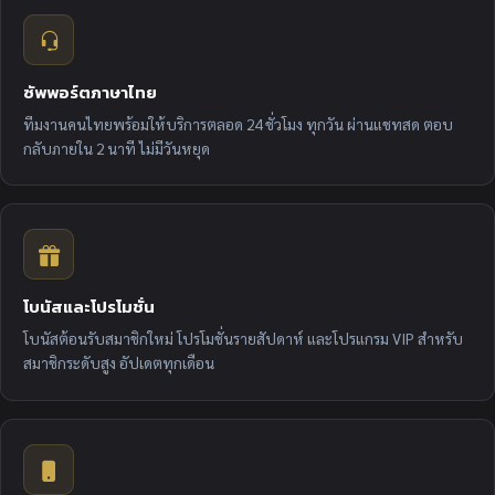
ซัพพอร์ตภาษาไทย
ทีมงานคนไทยพร้อมให้บริการตลอด 24 ชั่วโมง ทุกวัน ผ่านแชทสด ตอบ
กลับภายใน 2 นาที ไม่มีวันหยุด
โบนัสและโปรโมชั่น
โบนัสต้อนรับสมาชิกใหม่ โปรโมชั่นรายสัปดาห์ และโปรแกรม VIP สำหรับ
สมาชิกระดับสูง อัปเดตทุกเดือน