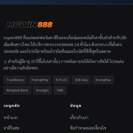
mgwin888 คือแพลตฟอร์มคาสิโนออนไลน์และพนันกีฬาชั้นนำสำหรับนัก
เดิมพันชาวไทย ให้บริการครบวงจรตลอด 24 ชั่วโมง ด้วยระบบที่มั่นคง
ปลอดภัย และโปร่งใส พร้อมโปรโมชั่นและโบนัสที่ดีที่สุดในตลาด
⚠️ สำหรับผู้มีอายุ 20 ปีขึ้นไปเท่านั้น | การพนันอาจก่อให้เกิดการติดได้ โปรดเล่น
อย่างมีความรับผิดชอบ
TrueMoney
PromptPay
K PLUS
SCB Easy
Krungthai
Bangkok Bank
Krungsri
TMB
เมนูหลัก
ข้อมูล
หน้าแรก
เกี่ยวกับเรา
คาสิโนสด
ข้อกำหนดและเงื่อนไข