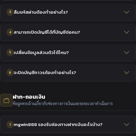
ลืมรหัสผ่านต้องทำอย่างไร?
3
สามารถเปิดบัญชีได้กี่บัญชีต่อคน?
4
เปลี่ยนข้อมูลส่วนตัวได้ไหม?
5
จะปิดบัญชีถาวรต้องทำอย่างไร?
6
ฝาก-ถอนเงิน
ข้อมูลครบถ้วนเกี่ยวกับช่องทางการเงินและระยะเวลาดำเนินการ
mgwin888 รองรับช่องทางฝากเงินอะไรบ้าง?
1