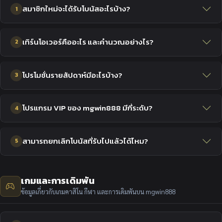
สมาชิกใหม่จะได้รับโบนัสอะไรบ้าง?
1
เทิร์นโอเวอร์คืออะไร และคำนวณอย่างไร?
2
โปรโมชั่นรายสัปดาห์มีอะไรบ้าง?
3
โปรแกรม VIP ของ mgwin888 มีกี่ระดับ?
4
สามารถยกเลิกโบนัสที่รับไปแล้วได้ไหม?
5
เกมและการเดิมพัน
ข้อมูลเกี่ยวกับเกมคาสิโน กีฬา และการเดิมพันบน mgwin888