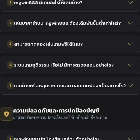
mgwin888 มีเกมอะไรให้เล่นบ้าง?
1
เล่นบาคาร่าบน mgwin888 ต้องเดิมพันขั้นต่ำเท่าไหร่?
2
สามารถทดลองเล่นเกมฟรีได้ไหม?
3
ระบบเกมยุติธรรมหรือไม่ มีการตรวจสอบอย่างไร?
4
เกมค้างหรือหลุดระหว่างเล่น ยอดเดิมพันจะเป็นอย่างไร?
5
ความปลอดภัยและการปกป้องบัญชี
มาตรการรักษาความปลอดภัยและวิธีปกป้องบัญชีของท่าน
mgwin888 ปกป้องข้อมูลส่วนตัวอย่างไร?
1